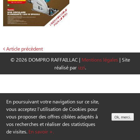
Article précédent
Navigation
© 2026 DOMPRO RAFFAILLAC
|
Mentions légales
|
Site
de
réalisé par
izzi
.
l’article
En poursuivant votre navigation sur ce site,
vous acceptez l’utilisation de Cookies pour
vous proposer des offres ciblées adaptés à
Ok, merci.
vos recherches et réaliser des statistiques
de visites.
En savoir +.