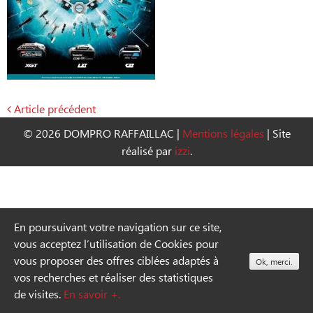
Article précédent
Navigation
© 2026 DOMPRO RAFFAILLAC
|
Mentions légales
|
Site
de
réalisé par
izzi
.
l’article
En poursuivant votre navigation sur ce site,
vous acceptez l’utilisation de Cookies pour
vous proposer des offres ciblées adaptés à
Ok, merci.
vos recherches et réaliser des statistiques
de visites.
En savoir +.