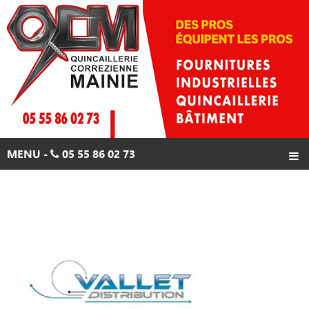
Skip
to
content
MENU -
05 55 86 02 73
ACCUEIL
PRODUITS
PROMOTIONS
CONTACTS
05 55 86 02 73