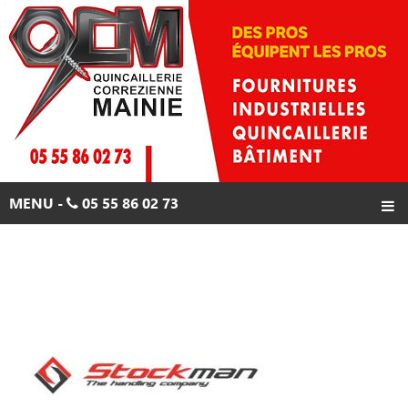
Skip
to
content
MENU -
05 55 86 02 73
ACCUEIL
PRODUITS
PROMOTIONS
CONTACTS
05 55 86 02 73