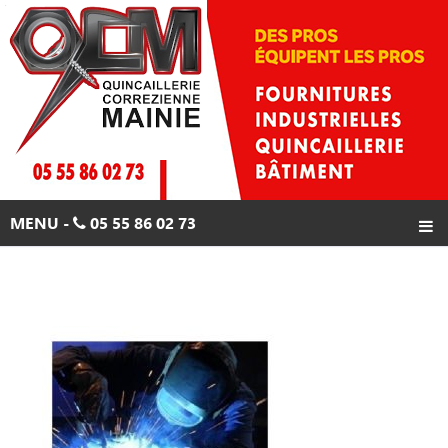
Skip
to
content
MENU -
05 55 86 02 73
ACCUEIL
PRODUITS
PROMOTIONS
CONTACTS
05 55 86 02 73