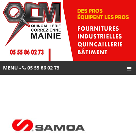
Skip
to
content
MENU -
05 55 86 02 73
ACCUEIL
PRODUITS
PROMOTIONS
CONTACTS
05 55 86 02 73