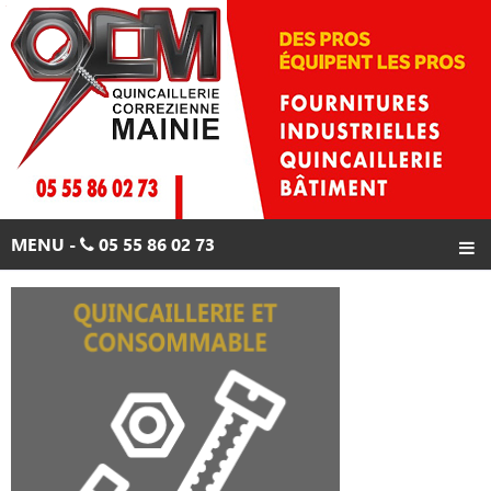
Skip
to
content
MENU -
05 55 86 02 73
ACCUEIL
PRODUITS
PROMOTIONS
CONTACTS
05 55 86 02 73