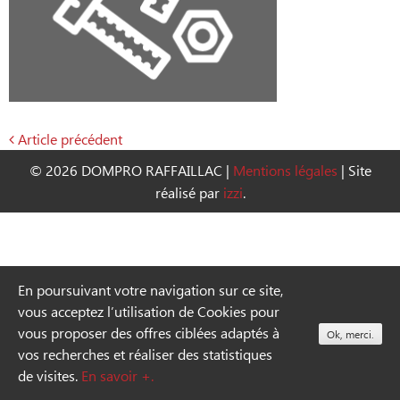
Article précédent
Navigation
© 2026 DOMPRO RAFFAILLAC
|
Mentions légales
|
Site
de
réalisé par
izzi
.
l’article
En poursuivant votre navigation sur ce site,
vous acceptez l’utilisation de Cookies pour
vous proposer des offres ciblées adaptés à
Ok, merci.
vos recherches et réaliser des statistiques
de visites.
En savoir +.