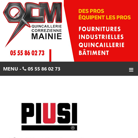
Skip
to
content
MENU -
05 55 86 02 73
ACCUEIL
PRODUITS
PROMOTIONS
CONTACTS
05 55 86 02 73