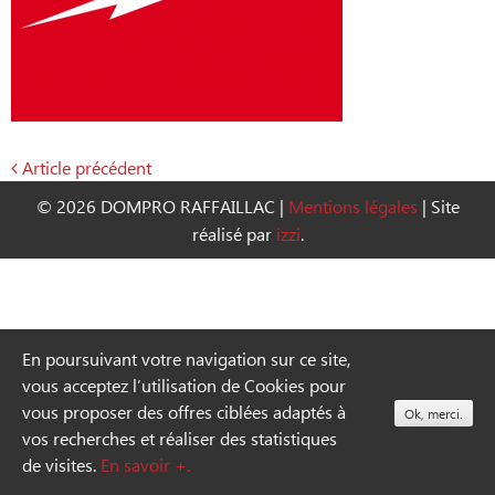
Article précédent
Navigation
© 2026 DOMPRO RAFFAILLAC
|
Mentions légales
|
Site
de
réalisé par
izzi
.
l’article
En poursuivant votre navigation sur ce site,
vous acceptez l’utilisation de Cookies pour
vous proposer des offres ciblées adaptés à
Ok, merci.
vos recherches et réaliser des statistiques
de visites.
En savoir +.