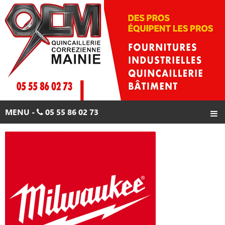
Skip
to
content
MENU -
05 55 86 02 73
ACCUEIL
PRODUITS
PROMOTIONS
CONTACTS
05 55 86 02 73