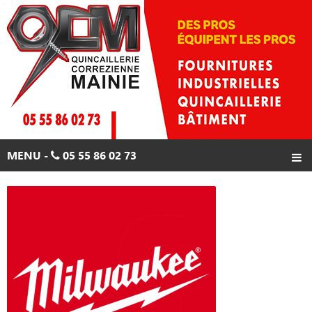
Skip
to
content
MENU -
05 55 86 02 73
ACCUEIL
PRODUITS
PROMOTIONS
CONTACTS
05 55 86 02 73