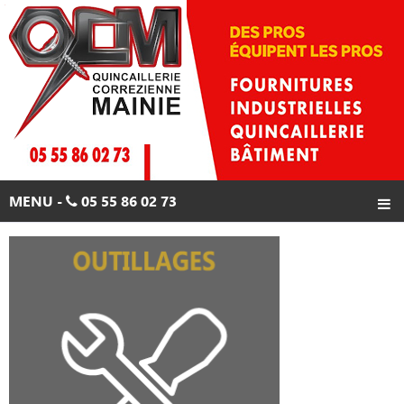
Skip
to
content
MENU -
05 55 86 02 73
ACCUEIL
PRODUITS
PROMOTIONS
CONTACTS
05 55 86 02 73