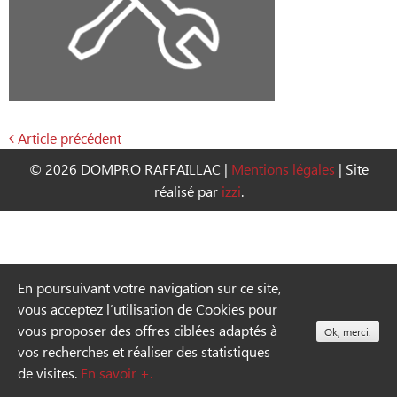
Article précédent
Navigation
© 2026 DOMPRO RAFFAILLAC
|
Mentions légales
|
Site
de
réalisé par
izzi
.
l’article
En poursuivant votre navigation sur ce site,
vous acceptez l’utilisation de Cookies pour
vous proposer des offres ciblées adaptés à
Ok, merci.
vos recherches et réaliser des statistiques
de visites.
En savoir +.