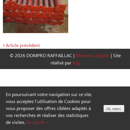
Article précédent
Navigation
© 2026 DOMPRO RAFFAILLAC
|
Mentions légales
|
Site
de
réalisé par
izzi
.
l’article
En poursuivant votre navigation sur ce site,
vous acceptez l’utilisation de Cookies pour
vous proposer des offres ciblées adaptés à
Ok, merci.
vos recherches et réaliser des statistiques
de visites.
En savoir +.