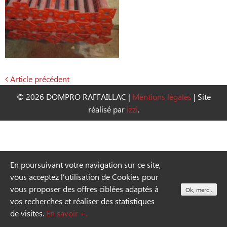
Article précédent
Navigation
© 2026 DOMPRO RAFFAILLAC
|
Mentions légales
|
Site
de
réalisé par
izzi
.
l’article
En poursuivant votre navigation sur ce site,
vous acceptez l’utilisation de Cookies pour
vous proposer des offres ciblées adaptés à
Ok, merci.
vos recherches et réaliser des statistiques
de visites.
En savoir +.