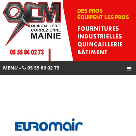
Skip
to
content
MENU -
05 55 86 02 73
ACCUEIL
PRODUITS
PROMOTIONS
CONTACTS
05 55 86 02 73