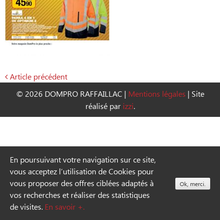
Article précédent
Navigation
© 2026 DOMPRO RAFFAILLAC
|
Mentions légales
|
Site
de
réalisé par
izzi
.
l’article
En poursuivant votre navigation sur ce site,
vous acceptez l’utilisation de Cookies pour
vous proposer des offres ciblées adaptés à
Ok, merci.
vos recherches et réaliser des statistiques
de visites.
En savoir +.