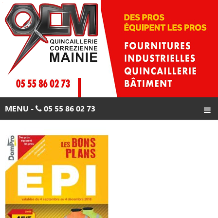
Skip
to
content
MENU -
05 55 86 02 73
ACCUEIL
PRODUITS
PROMOTIONS
CONTACTS
05 55 86 02 73