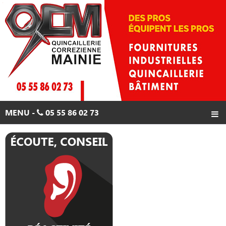
Skip
to
content
MENU -
05 55 86 02 73
ACCUEIL
PRODUITS
PROMOTIONS
CONTACTS
05 55 86 02 73