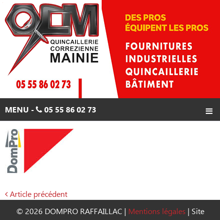
Skip
to
content
MENU -
05 55 86 02 73
ACCUEIL
PRODUITS
PROMOTIONS
CONTACTS
Article précédent
Navigation
© 2026 DOMPRO RAFFAILLAC
|
Mentions légales
|
Site
05 55 86 02 73