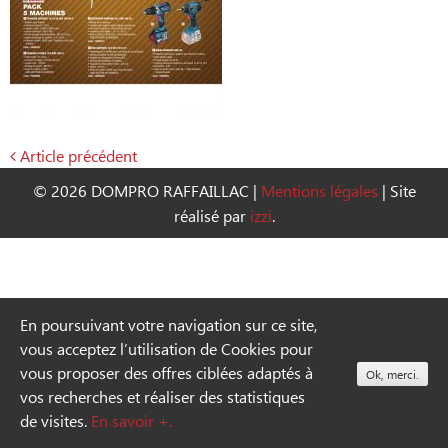
Article précédent
Navigation
© 2026 DOMPRO RAFFAILLAC
|
Mentions légales
|
Site
de
réalisé par
izzi
.
l’article
En poursuivant votre navigation sur ce site,
vous acceptez l’utilisation de Cookies pour
vous proposer des offres ciblées adaptés à
Ok, merci.
vos recherches et réaliser des statistiques
de visites.
En savoir +.