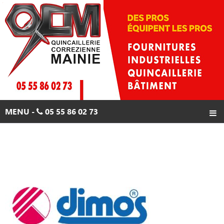
Skip
to
content
MENU -
05 55 86 02 73
ACCUEIL
PRODUITS
PROMOTIONS
CONTACTS
05 55 86 02 73