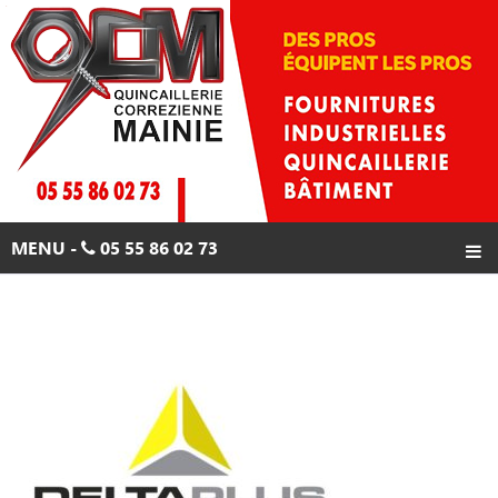
Skip
to
content
MENU -
05 55 86 02 73
ACCUEIL
PRODUITS
PROMOTIONS
CONTACTS
05 55 86 02 73