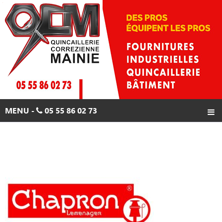
Skip
to
content
MENU -
05 55 86 02 73
ACCUEIL
PRODUITS
PROMOTIONS
CONTACTS
05 55 86 02 73