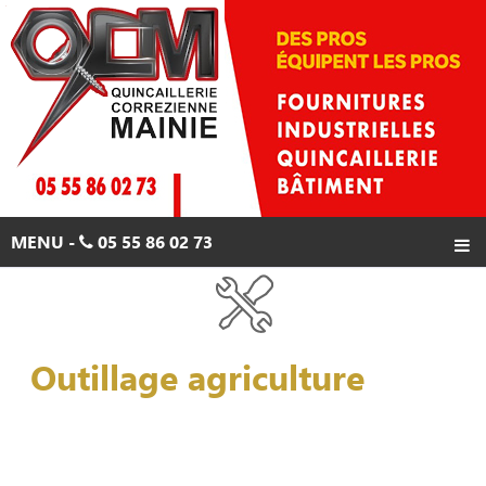
MENU -
05 55 86 02 73
ACCUEIL
PRODUITS
Outillage agriculture
PROMOTIONS
CONTACTS
05 55 86 02 73