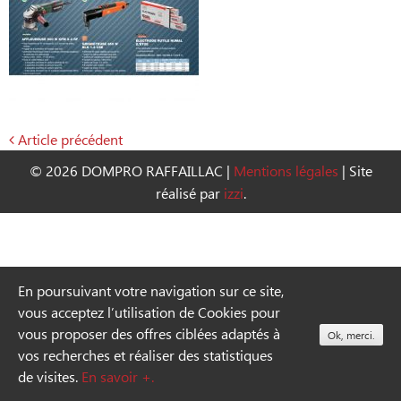
Article précédent
Navigation
© 2026 DOMPRO RAFFAILLAC
|
Mentions légales
|
Site
de
réalisé par
izzi
.
l’article
En poursuivant votre navigation sur ce site,
vous acceptez l’utilisation de Cookies pour
vous proposer des offres ciblées adaptés à
Ok, merci.
vos recherches et réaliser des statistiques
de visites.
En savoir +.