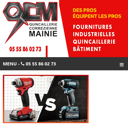
Skip
to
content
MENU -
05 55 86 02 73
ACCUEIL
PRODUITS
PROMOTIONS
CONTACTS
05 55 86 02 73